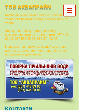
ТОВ АКВАПРАЙМ
Компанія Аквапрайм пропонує сучасні
технології повірки приладів обліку води та
тепла.
Заявку на повірку приладів обліку
можливо зробити за телефонами:
067 448
03 03
;
067 535 25 88
;
067 274 03 03
Наша компанія виконує повний комплекс
робіт зі встановлення приладів обліку та
оформлення документів.
Контакти