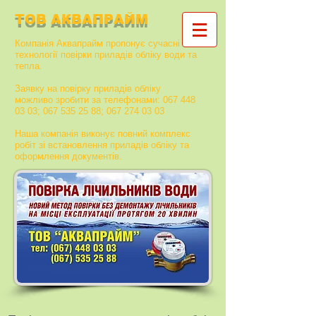
ТОВ АКВАПРАЙМ
Компанія Аквапрайм пропонує сучасні
технології повірки приладів обліку води та
тепла.
Заявку на повірку приладів обліку
можливо зробити за телефонами:
067 448
03 03
;
067 535 25 88
;
067 274 03 03
Наша компанія виконує повний комплекс
робіт зі встановлення приладів обліку та
оформлення документів.