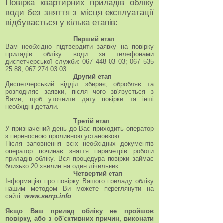
Повірка квартирних приладів обліку
води без зняття з місця експлуатації
відбувається у кілька етапів:
Перший етап
Вам необхідно підтвердити заявку на повірку
приладів обліку води за телефонами
диспетчерської служби: 067 448 03 03; 067 535
25 88; 067 274 03 03.
Другий етап
Диспетчерський відділ збирає, обробляє та
розподіляє заявки, після чого зв'язується з
Вами, щоб уточнити дату повірки та інші
необхідні детали.
Третій етап
У призначений день до Вас приходить оператор
з переносною проливною установкою.
Після заповнення всіх необхідних документів
оператор починає зняття параметрів роботи
приладів обліку. Вся процедура повірки займає
близько 20 хвилин на один лічильник.
Четвертий етап
Інформацію про повірку Вашого приладу обліку
нашим методом Ви можете переглянути на
сайті:
www.serrp.info
Якщо Ваш прилад обліку не пройшов
повірку, або з об'єктивних причин, виконати